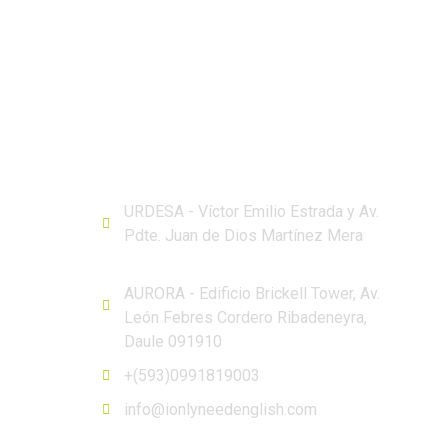
ERÉS
CONTÁCTANOS
URDESA - Víctor Emilio Estrada y Av.
Pdte. Juan de Dios Martínez Mera
AURORA - Edificio Brickell Tower, Av.
León Febres Cordero Ribadeneyra,
Daule 091910
+(593)0991819003
info@ionlyneedenglish.com