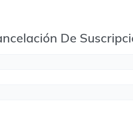
otros
Metodología
Niveles
Testimonios
Blo
ncelación De Suscripc