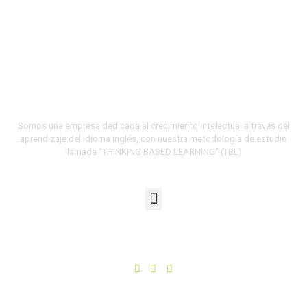
Somos una empresa dedicada al crecimiento intelectual a través del
aprendizaje del idioma inglés, con nuestra metodología de estudio
llamada “THINKING BASED LEARNING” (TBL)
Menu
SÍGUENOS
F
I
T
a
n
i
LINK DE INTERÉS
c
s
k