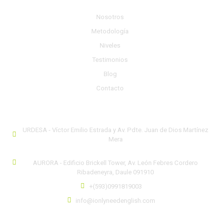
e
t
t
Nosotros
b
a
o
Metodología
o
g
k
o
r
Niveles
k
a
Testimonios
m
Blog
Contacto
CONTÁCTANOS
URDESA - Víctor Emilio Estrada y Av. Pdte. Juan de Dios Martínez
Mera
AURORA - Edificio Brickell Tower, Av. León Febres Cordero
Ribadeneyra, Daule 091910
+(593)0991819003
info@ionlyneedenglish.com