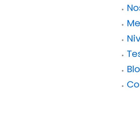
No
Me
Ni
Te
Bl
Co