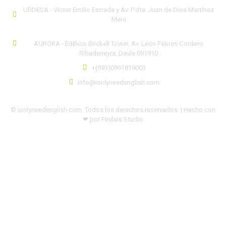
URDESA - Víctor Emilio Estrada y Av. Pdte. Juan de Dios Martínez
Mera
AURORA - Edificio Brickell Tower, Av. León Febres Cordero
Ribadeneyra, Daule 091910
+(593)0991819003
info@ionlyneedenglish.com
© ionlyneedenglish.com. Todos los derechos reservados. | Hecho con
❤ por Firulais Studio